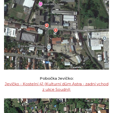
Pobočka Jevíčko:
Jevíčko - Kostelní 41 (Kulturní dům Astra - zadní vchod
z ulice Soudní):