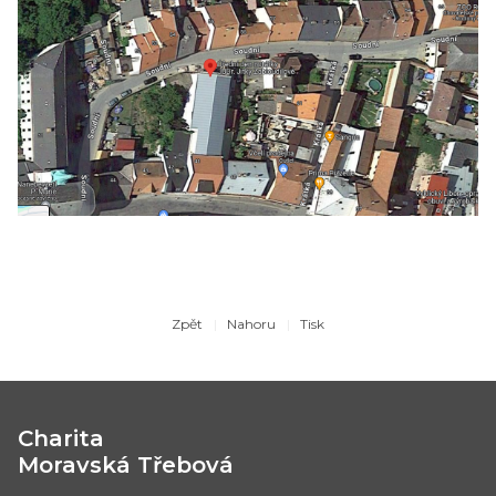
Zpět
Nahoru
Tisk
Charita
Moravská Třebová