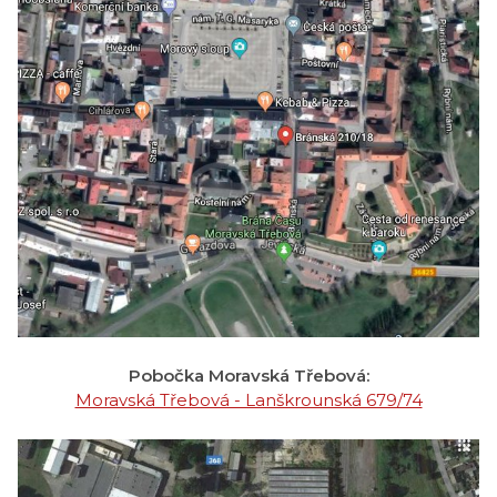
Pobočka Moravská Třebová:
Moravská Třebová - Lanškrounská 679/74